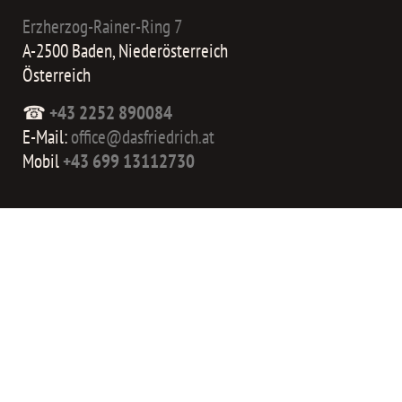
Erzherzog-Rainer-Ring 7
A-2500 Baden, Niederösterreich
Österreich
☎
+43 2252 890084
E-Mail:
office@dasfriedrich.at
Mobil
+43 699 13112730