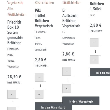
Vegetarisch
,
Köstlichkeiten
Köstlichkeiten
Brötchen
Alle
1 Stück
Pilz
Ei
Köstlichkeiten
Trüffel
Auftstrich
Käse
Brötchen
Brötchen
Friedrich
2,80
€
Vegetarisch
Vegetarisch
Box 10
,
,
inkl. MWSt
Sorten
Frischkäse
Ei
gemischte
,
,
Pilze
Schnittlauch
Brötchen
-
,
Trüffel
Vegetarisch
,
Frischkäse
Vegetarisch
2,80
€
,
Pilze
2,80
€
+
,
inkl. MWSt
Trüffel
inkl. MWSt
Vegetarisch
-
In den Wa
28,50
€
-
inkl. MWSt
+
-
+
In den Warenkorb
In den Warenkorb