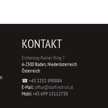
KONTAKT
Erzherzog-Rainer-Ring 7
A-2500 Baden, Niederösterreich
Österreich
in
☎
+43 2252 890084
E-Mail:
office@dasfriedrich.at
Mobil
+43 699 13112730