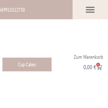
369913112730
Zum Warenkorb
Cup Cakes
0
0,00
€