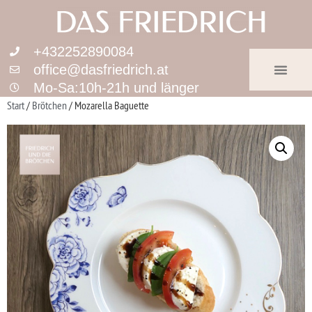
+432252890084
office@dasfriedrich.at
Mo-Sa:10h-21h und länger
Start
/
Brötchen
/ Mozarella Baguette