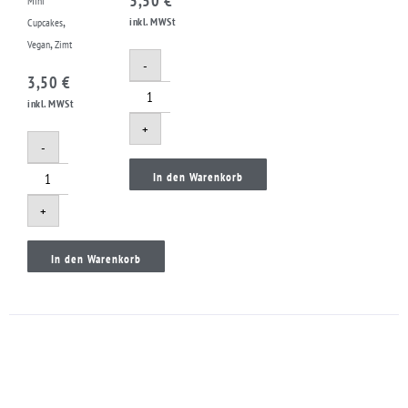
3,50
€
Mini
,
inkl. MWSt
Cupcakes
,
Vegan
Zimt
-
3,50
€
inkl. MWSt
+
-
In den Warenkorb
+
In den Warenkorb