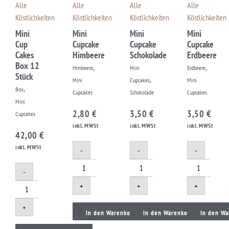
Alle
Alle
Alle
Alle
Köstlichkeiten
Köstlichkeiten
Köstlichkeiten
Köstlichkeiten
Mini
Mini
Mini
Mini
Cup
Cupcake
Cupcake
Cupcake
Cakes
Himbeere
Schokolade
Erdbeere
Box 12
,
,
Himbeere
Mini
Erdbeere
Stück
,
Mini
Cupcakes
Mini
,
Box
Cupcakes
Schokolade
Cupcakes
Mini
2,80
€
3,50
€
3,50
€
Cupcakes
inkl. MWSt
inkl. MWSt
inkl. MWSt
42,00
€
inkl. MWSt
-
-
-
-
+
+
+
+
In den Warenkorb
In den Warenkorb
In den Wa